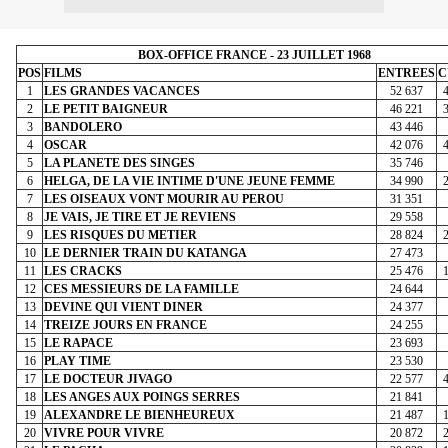
BOX-OFFICE FRANCE - 23 JUILLET 1968
POS
FILMS
ENTREES
C
1
LES GRANDES VACANCES
52 637
2
LE PETIT BAIGNEUR
46 221
3
BANDOLERO
43 446
4
OSCAR
42 076
5
LA PLANETE DES SINGES
35 746
6
HELGA, DE LA VIE INTIME D'UNE JEUNE FEMME
34 990
7
LES OISEAUX VONT MOURIR AU PEROU
31 351
8
JE VAIS, JE TIRE ET JE REVIENS
29 558
9
LES RISQUES DU METIER
28 824
10
LE DERNIER TRAIN DU KATANGA
27 473
11
LES CRACKS
25 476
12
CES MESSIEURS DE LA FAMILLE
24 644
13
DEVINE QUI VIENT DINER
24 377
14
TREIZE JOURS EN FRANCE
24 255
15
LE RAPACE
23 693
16
PLAY TIME
23 530
17
LE DOCTEUR JIVAGO
22 577
18
LES ANGES AUX POINGS SERRES
21 841
19
ALEXANDRE LE BIENHEUREUX
21 487
20
VIVRE POUR VIVRE
20 872