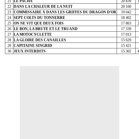
21
LE PACHA
20 839
22
DANS LA CHALEUR DE LA NUIT
20 160
23
COMMISSAIRE X DANS LES GRIFFES DU DRAGON D'OR
19 042
24
SEPT COLTS DU TONNERRE
18 402
25
ON NE VIT QUE DEUX FOIS
17 863
26
LE BON, LA BRUTE ET LE TRUAND
17 339
27
LA MOTOCYCLETTE
17 013
28
LA GLOIRE DES CANAILLES
15 629
29
CAPITAINE SINGRID
15 421
30
JEUX INTERDITS
15 302