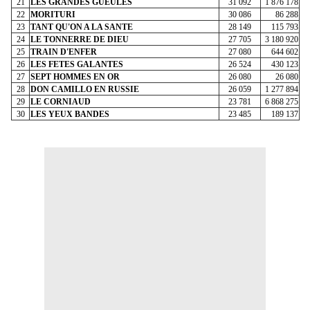
21
LES GRANDES GUEULES
31 092
1 876 178
22
MORITURI
30 086
86 288
23
TANT QU'ON A LA SANTE
28 149
115 793
24
LE TONNERRE DE DIEU
27 705
3 180 920
25
TRAIN D'ENFER
27 080
644 602
26
LES FETES GALANTES
26 524
430 123
27
SEPT HOMMES EN OR
26 080
26 080
28
DON CAMILLO EN RUSSIE
26 059
1 277 894
29
LE CORNIAUD
23 781
6 868 275
30
LES YEUX BANDES
23 485
189 137