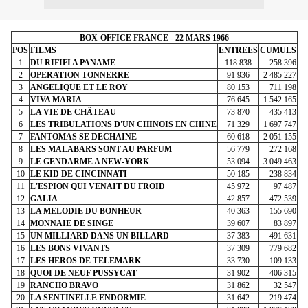
BOX-OFFICE FRANCE - 22 MARS 1966
POS
FILMS
ENTREES
CUMULS
1
DU RIFIFI A PANAME
118 838
258 396
2
OPERATION TONNERRE
91 936
2 485 227
3
ANGELIQUE ET LE ROY
80 153
711 198
4
VIVA MARIA
76 645
1 542 165
5
LA VIE DE CHÂTEAU
73 870
435 413
6
LES TRIBULATIONS D'UN CHINOIS EN CHINE
71 329
1 697 747
7
FANTOMAS SE DECHAINE
60 618
2 051 155
8
LES MALABARS SONT AU PARFUM
56 779
272 168
9
LE GENDARME A NEW-YORK
53 094
3 049 463
10
LE KID DE CINCINNATI
50 185
238 834
11
L'ESPION QUI VENAIT DU FROID
45 972
97 487
12
GALIA
42 857
472 539
13
LA MELODIE DU BONHEUR
40 363
155 690
14
MONNAIE DE SINGE
39 607
83 897
15
UN MILLIARD DANS UN BILLARD
37 383
491 631
16
LES BONS VIVANTS
37 309
779 682
17
LES HEROS DE TELEMARK
33 730
109 133
18
QUOI DE NEUF PUSSYCAT
31 902
406 315
19
RANCHO BRAVO
31 862
32 547
20
LA SENTINELLE ENDORMIE
31 642
219 474