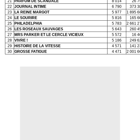
21
PARFUM DE SCANDALE
8 014
26 7
22
JOURNAL INTIME
6 790
373 3
23
LA REINE MARGOT
5 977
1 895 6
24
LE SOURIRE
5 816
165 6
25
PHILADELPHIA
5 783
2 661 2
26
LES ROSEAUX SAUVAGES
5 643
260 4
27
MRS PARKER ET LE CERCLE VICIEUX
5 572
16 4
28
VIVRE !
5 186
249 6
29
HISTOIRE DE LA VITESSE
4 571
141 2
30
GROSSE FATIGUE
4 471
2 001 6