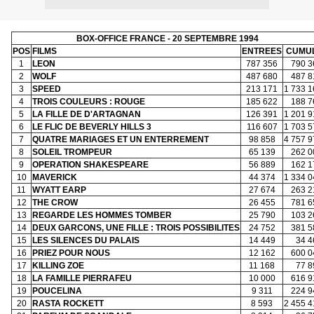
BOX-OFFICE FRANCE - 20 SEPTEMBRE 1994
POS
FILMS
ENTREES
CUMU
1
LEON
787 356
790 3
2
WOLF
487 680
487 8
3
SPEED
213 171
1 733 1
4
TROIS COULEURS : ROUGE
185 622
188 7
5
LA FILLE DE D'ARTAGNAN
126 391
1 201 9
6
LE FLIC DE BEVERLY HILLS 3
116 607
1 703 5
7
QUATRE MARIAGES ET UN ENTERREMENT
98 858
4 757 9
8
SOLEIL TROMPEUR
65 139
262 0
9
OPERATION SHAKESPEARE
56 889
162 1
10
MAVERICK
44 374
1 334 0
11
WYATT EARP
27 674
263 2
12
THE CROW
26 455
781 6
13
REGARDE LES HOMMES TOMBER
25 790
103 2
14
DEUX GARCONS, UNE FILLE : TROIS POSSIBILITES
24 752
381 5
15
LES SILENCES DU PALAIS
14 449
34 4
16
PRIEZ POUR NOUS
12 162
600 0
17
KILLING ZOE
11 168
77 8
18
LA FAMILLE PIERRAFEU
10 000
616 9
19
POUCELINA
9 311
224 9
20
RASTA ROCKETT
8 593
2 455 4