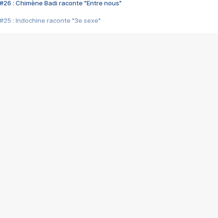
#26 : Chimène Badi raconte "Entre nous"
#25 : Indochine raconte "3e sexe"
#24 : Zaho raconte "C'est chelou"
#23 : Patrick Bruel raconte "Au café des délices"
#22 : Kyo raconte "Le chemin"
#21 : Nolwenn Leroy raconte "Cassé"
#20 : Patrick Hernandez raconte "Born to be alive"
#19 : Lorie raconte "Près de moi"
#18 : Michael Jones raconte "A nos actes manqués" (avec Jean-Jacque
#17 : Khaled raconte "Aïcha"
#16 : Corneille raconte "Parce qu'on vient de loin"
#15 : Indochine raconte "L'aventurier"
14 : Lorie raconte "Sur un air latino"