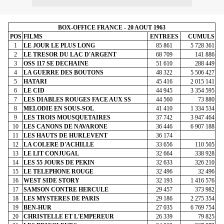
BOX-OFFICE FRANCE - 20 AOUT 1963
POS
FILMS
ENTREES
CUMULS
1
LE JOUR LE PLUS LONG
85 861
5 728 361
2
LE TRESOR DU LAC D'ARGENT
68 709
141 886
3
OSS 117 SE DECHAINE
51 610
288 449
4
LA GUERRE DES BOUTONS
48 322
5 506 427
5
HATARI
45 416
2 015 141
6
LE CID
44 945
3 354 595
7
LES DIABLES ROUGES FACE AUX SS
44 560
73 880
8
MELODIE EN SOUS-SOL
41 410
1 334 534
9
LES TROIS MOUSQUETAIRES
37 742
3 947 464
10
LES CANONS DE NAVARONE
36 446
6 907 188
11
LES HAUTS DE HURLEVENT
36 174
12
LA COLERE D'ACHILLE
33 656
110 505
13
LE LIT CONJUGAL
32 664
338 928
14
LES 55 JOURS DE PEKIN
32 633
326 210
15
LE TELEPHONE ROUGE
32 496
32 496
16
WEST SIDE STORY
32 193
1 416 576
17
SAMSON CONTRE HERCULE
29 457
373 982
18
LES MYSTERES DE PARIS
29 186
2 275 354
19
BEN-HUR
27 035
6 769 754
20
CHRISTELLE ET L'EMPEREUR
26 339
79 825