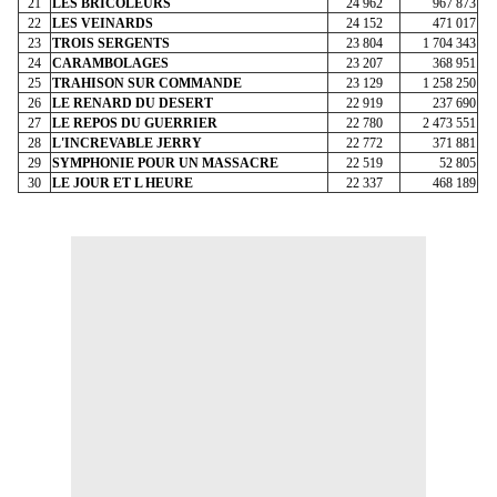
21
LES BRICOLEURS
24 962
967 873
22
LES VEINARDS
24 152
471 017
23
TROIS SERGENTS
23 804
1 704 343
24
CARAMBOLAGES
23 207
368 951
25
TRAHISON SUR COMMANDE
23 129
1 258 250
26
LE RENARD DU DESERT
22 919
237 690
27
LE REPOS DU GUERRIER
22 780
2 473 551
28
L'INCREVABLE JERRY
22 772
371 881
29
SYMPHONIE POUR UN MASSACRE
22 519
52 805
30
LE JOUR ET L HEURE
22 337
468 189