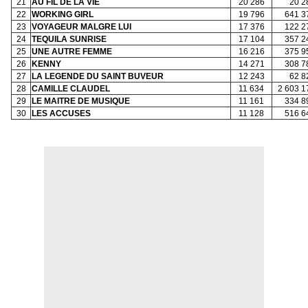
21
AU FIL DE LA VIE
20 286
20 2
22
WORKING GIRL
19 796
641 3
23
VOYAGEUR MALGRE LUI
17 376
122 2
24
TEQUILA SUNRISE
17 104
357 2
25
UNE AUTRE FEMME
16 216
375 9
26
KENNY
14 271
308 7
27
LA LEGENDE DU SAINT BUVEUR
12 243
62 8
28
CAMILLE CLAUDEL
11 634
2 603 1
29
LE MAITRE DE MUSIQUE
11 161
334 8
30
LES ACCUSES
11 128
516 6