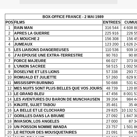
BOX-OFFICE FRANCE - 2 MAI 1989
POS
FILMS
ENTREES
CUMU
1
RAIN MAN
316 544
4 608 8
2
APRES LA GUERRE
225 916
226 5
3
LA MOUCHE 2
156 308
156 4
4
JUMEAUX
123 200
1 626 2
5
LES LIAISONS DANGEREUSES
110 536
939 1
6
J'AI EPOUSE UNE EXTRA-TERRESTRE
90 763
90 8
7
FORCE MAJEURE
66 027
373 0
8
L'UNION SACREE
58 515
1 002 5
9
ROSELYNE ET LES LIONS
57 338
293 7
10
ROMUALD ET JULIETTE
57 260
629 9
11
MISSISSIPPI BURNING
50 688
531 6
12
MES NUITS SONT PLUS BELLES QUE VOS JOURS
48 739
120 8
13
LE GRAND BLEU
47 456
8 001 5
14
LES AVENTURES DU BARON DE MUNCHAUSEN
39 204
984 4
15
KINJITE, SUJET TABOU
35 461
35 4
16
LA BELLE ET LE CLOCHARD
29 825
10 132 5
17
GORILLES DANS LA BRUME
27 092
1 847 3
18
INVASION, LOS ANGELES
27 000
87 3
19
UN POISSON NOMME WANDA
23 757
1 501 8
20
LE RETOUR DES MOUSQUETAIRES
21 091
64 7