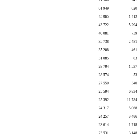
61 949
620
45 965
1 412
43 722
5 294
40 081
739
35 738
2 481
35 208
461
31 085
63
28 794
1 537
28 574
53
27 559
340
25 594
6 834
25 392
11 784
24 317
5 068
24 257
3 486
23 614
1 718
23 531
3 148