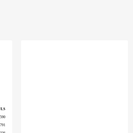
ULS
 590
 791
 336