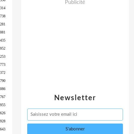
Publicité
 314
 738
 281
 081
 435
 952
 253
 773
 372
 790
 086
Newsletter
 767
 955
 626
 928
 643