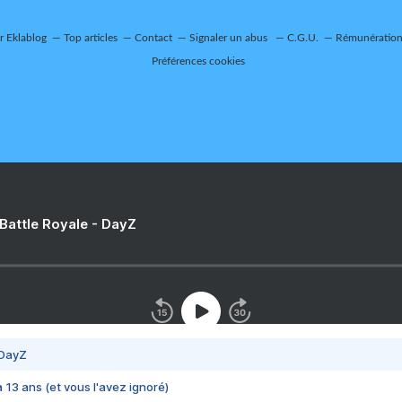
ur Eklablog
Top articles
Contact
Signaler un abus
C.G.U.
Rémunération 
Préférences cookies
 Battle Royale - DayZ
 DayZ
 a 13 ans (et vous l'avez ignoré)