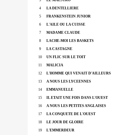
4
LA DENTELLIERE
5
FRANKENSTEIN JUNIOR
6
L'AILE OU LA CUISSE
7
MADAME CLAUDE
8
LACHE-MOI LES BASKETS
9
LA CASTAGNE
10
UN FLIC SUR LE TOIT
11
MALICIA
12
L'HOMME QUI VENAIT D'AILLEURS
13
A NOUS LES LYCEENNES
14
EMMANUELLE
15
IL ETAIT UNE FOIS DANS L'OUEST
16
A NOUS LES PETITES ANGLAISES
17
LA CONQUETE DE L'OUEST
18
LE JOUR DE GLOIRE
19
L'EMMERDEUR