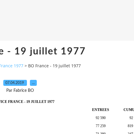
 - 19 juillet 1977
France 1977
>
BO France - 19 juillet 1977
07.04.2019
…
Par Fabrice BO
ICE FRANCE - 19 JUILLET 1977
ENTREES
CUM
92 590
92
77 259
819
71 380
247