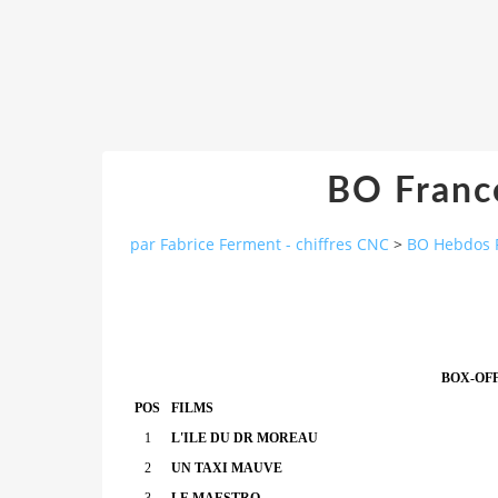
BO France
par Fabrice Ferment - chiffres CNC
>
BO Hebdos 
BOX-OFF
POS
FILMS
1
L'ILE DU DR MOREAU
2
UN TAXI MAUVE
3
LE MAESTRO