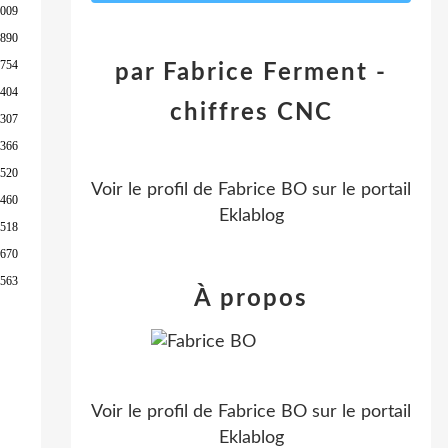
 009
 890
 754
par Fabrice Ferment -
 404
chiffres CNC
 307
 366
 520
Voir le profil de
Fabrice BO
sur le portail
 460
Eklablog
 518
 670
 563
À propos
Voir le profil de
Fabrice BO
sur le portail
Eklablog