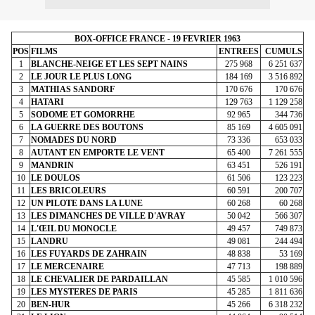
BOX-OFFICE FRANCE - 19 FEVRIER 1963
POS
FILMS
ENTREES
CUMULS
1
BLANCHE-NEIGE ET LES SEPT NAINS
275 968
6 251 637
2
LE JOUR LE PLUS LONG
184 169
3 516 892
3
MATHIAS SANDORF
170 676
170 676
4
HATARI
129 763
1 129 258
5
SODOME ET GOMORRHE
92 965
344 736
6
LA GUERRE DES BOUTONS
85 169
4 605 091
7
NOMADES DU NORD
73 336
653 033
8
AUTANT EN EMPORTE LE VENT
65 400
7 261 555
9
MANDRIN
63 451
526 191
10
LE DOULOS
61 506
123 223
11
LES BRICOLEURS
60 591
200 707
12
UN PILOTE DANS LA LUNE
60 268
60 268
13
LES DIMANCHES DE VILLE D'AVRAY
50 042
566 307
14
L'ŒIL DU MONOCLE
49 457
749 873
15
LANDRU
49 081
244 494
16
LES FUYARDS DE ZAHRAIN
48 838
53 169
17
LE MERCENAIRE
47 713
198 889
18
LE CHEVALIER DE PARDAILLAN
45 585
1 010 596
19
LES MYSTERES DE PARIS
45 285
1 811 636
20
BEN-HUR
45 266
6 318 232