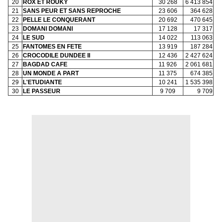
20
ROX ET ROUKY
30 268
6 413 854
21
SANS PEUR ET SANS REPROCHE
23 606
364 628
22
PELLE LE CONQUERANT
20 692
470 645
23
DOMANI DOMANI
17 128
17 317
24
LE SUD
14 022
113 063
25
FANTOMES EN FETE
13 919
187 284
26
CROCODILE DUNDEE II
12 436
2 427 624
27
BAGDAD CAFE
11 926
2 061 681
28
UN MONDE A PART
11 375
674 385
29
L'ETUDIANTE
10 241
1 535 398
30
LE PASSEUR
9 709
9 709