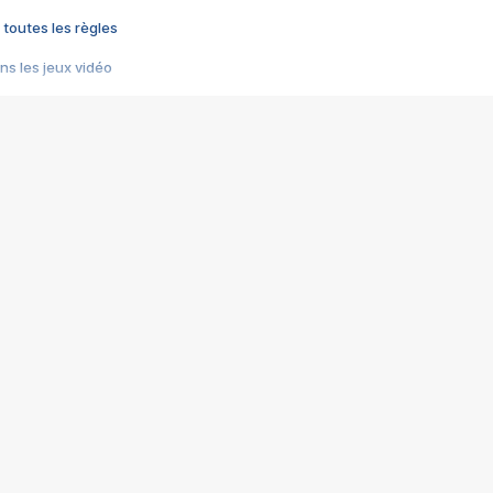
 toutes les règles
s les jeux vidéo
us choquant de Rockstar ? - Le scandale BULLY
e plus moche de Steam
du RÊVE tourne au CAUCHEMAR
pendant 8 heures
it… à tort
umiliés par un jeu vidéo
ire - Final Fantasy 8
ti un empire - Age of Empires
story DOFUS
tard, il crée l'un des pires jeux de tous les temps, MindsEye.