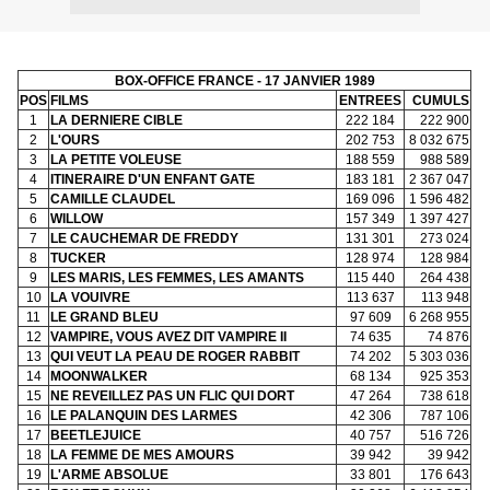
BOX-OFFICE FRANCE - 17 JANVIER 1989
POS
FILMS
ENTREES
CUMULS
1
LA DERNIERE CIBLE
222 184
222 900
2
L'OURS
202 753
8 032 675
3
LA PETITE VOLEUSE
188 559
988 589
4
ITINERAIRE D'UN ENFANT GATE
183 181
2 367 047
5
CAMILLE CLAUDEL
169 096
1 596 482
6
WILLOW
157 349
1 397 427
7
LE CAUCHEMAR DE FREDDY
131 301
273 024
8
TUCKER
128 974
128 984
9
LES MARIS, LES FEMMES, LES AMANTS
115 440
264 438
10
LA VOUIVRE
113 637
113 948
11
LE GRAND BLEU
97 609
6 268 955
12
VAMPIRE, VOUS AVEZ DIT VAMPIRE II
74 635
74 876
13
QUI VEUT LA PEAU DE ROGER RABBIT
74 202
5 303 036
14
MOONWALKER
68 134
925 353
15
NE REVEILLEZ PAS UN FLIC QUI DORT
47 264
738 618
16
LE PALANQUIN DES LARMES
42 306
787 106
17
BEETLEJUICE
40 757
516 726
18
LA FEMME DE MES AMOURS
39 942
39 942
19
L'ARME ABSOLUE
33 801
176 643