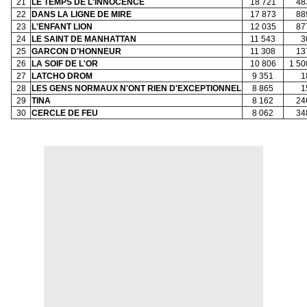
21
LE TEMPS DE L'INNOCENCE
18 721
48
22
DANS LA LIGNE DE MIRE
17 873
88
23
L'ENFANT LION
12 035
87
24
LE SAINT DE MANHATTAN
11 543
3
25
GARCON D'HONNEUR
11 308
13
26
LA SOIF DE L'OR
10 806
1 50
27
LATCHO DROM
9 351
1
28
LES GENS NORMAUX N'ONT RIEN D'EXCEPTIONNEL
8 865
1
29
TINA
8 162
24
30
CERCLE DE FEU
8 062
34