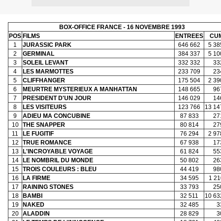
BOX-OFFICE FRANCE - 16 NOVEMBRE 1993
POS
FILMS
ENTREES
CU
1
JURASSIC PARK
646 662
5 38
2
GERMINAL
384 337
5 10
3
SOLEIL LEVANT
332 332
33
4
LES MARMOTTES
233 709
23
5
CLIFFHANGER
175 504
2 39
6
MEURTRE MYSTERIEUX A MANHATTAN
148 665
96
7
PRESIDENT D'UN JOUR
146 029
14
8
LES VISITEURS
123 766
13 14
9
ADIEU MA CONCUBINE
87 833
27
10
THE SNAPPER
80 814
27
11
LE FUGITIF
76 294
2 97
12
TRUE ROMANCE
67 938
17
13
L'INCROYABLE VOYAGE
61 824
55
14
LE NOMBRIL DU MONDE
50 802
26
15
TROIS COULEURS : BLEU
44 419
98
16
LA FIRME
34 595
1 21
17
RAINING STONES
33 793
25
18
BAMBI
32 511
10 63
19
NAKED
32 485
3
20
ALADDIN
28 829
3