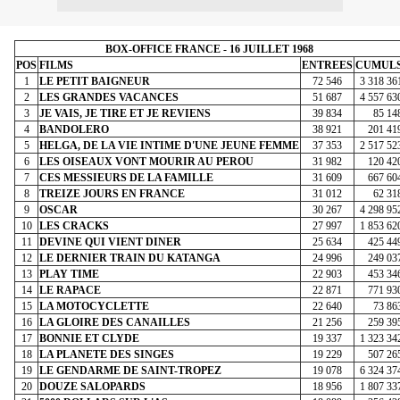
BOX-OFFICE FRANCE - 16 JUILLET 1968
POS
FILMS
ENTREES
CUMUL
1
LE PETIT BAIGNEUR
72 546
3 318 36
2
LES GRANDES VACANCES
51 687
4 557 63
3
JE VAIS, JE TIRE ET JE REVIENS
39 834
85 14
4
BANDOLERO
38 921
201 41
5
HELGA, DE LA VIE INTIME D'UNE JEUNE FEMME
37 353
2 517 52
6
LES OISEAUX VONT MOURIR AU PEROU
31 982
120 42
7
CES MESSIEURS DE LA FAMILLE
31 609
667 60
8
TREIZE JOURS EN FRANCE
31 012
62 31
9
OSCAR
30 267
4 298 95
10
LES CRACKS
27 997
1 853 62
11
DEVINE QUI VIENT DINER
25 634
425 44
12
LE DERNIER TRAIN DU KATANGA
24 996
249 03
13
PLAY TIME
22 903
453 34
14
LE RAPACE
22 871
771 93
15
LA MOTOCYCLETTE
22 640
73 86
16
LA GLOIRE DES CANAILLES
21 256
259 39
17
BONNIE ET CLYDE
19 337
1 323 34
18
LA PLANETE DES SINGES
19 229
507 26
19
LE GENDARME DE SAINT-TROPEZ
19 078
6 324 37
20
DOUZE SALOPARDS
18 956
1 807 33