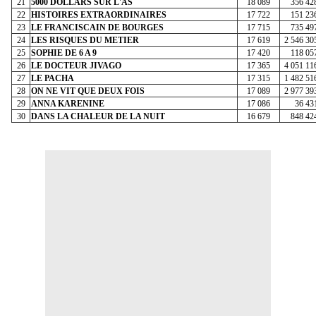
21
5000 DOLLARS SUR L'AS
18 089
356 42
22
HISTOIRES EXTRAORDINAIRES
17 722
151 23
23
LE FRANCISCAIN DE BOURGES
17 715
735 49
24
LES RISQUES DU METIER
17 619
2 546 30
25
SOPHIE DE 6 A 9
17 420
118 05
26
LE DOCTEUR JIVAGO
17 365
4 051 11
27
LE PACHA
17 315
1 482 51
28
ON NE VIT QUE DEUX FOIS
17 089
2 977 39
29
ANNA KARENINE
17 086
36 43
30
DANS LA CHALEUR DE LA NUIT
16 679
848 42