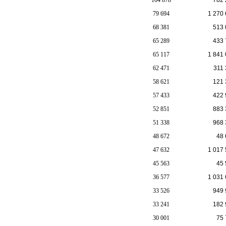
79 694
1 270
68 381
513 
65 289
433 
65 117
1 841
62 471
311
58 621
121 
57 433
422 
52 851
883 
51 338
968 
48 672
48 
47 632
1 017
45 563
45 
36 577
1 031
33 526
949 
33 241
182 
30 001
75 