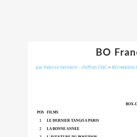
BO Fran
par Fabrice Ferment - chiffres CNC
>
BO Hebdos 
BOX-O
POS
FILMS
1
LE DERNIER TANGO A PARIS
2
LA BONNE ANNEE
3
L'AVENTURE DU POSEIDON