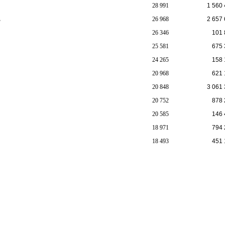
28 991
1 560
E
26 968
2 657
26 346
101 
25 581
675 
24 265
158 
20 968
621 
20 848
3 061
20 752
878 
20 585
146 
18 971
794 
18 493
451 