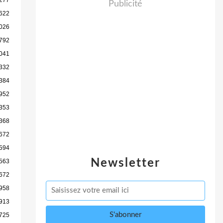
Publicité
 622
026
792
 041
 332
384
952
353
368
672
 594
Newsletter
563
 672
958
913
725