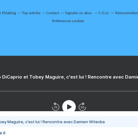
ur Eklablog
Top articles
Contact
Signaler un abus
C.G.U.
Rémunération 
Préférences cookies
 DiCaprio et Tobey Maguire, c'est lui ! Rencontre avec Dam
bey Maguire, c'est lui ! Rencontre avec Damien Witecka
e 6