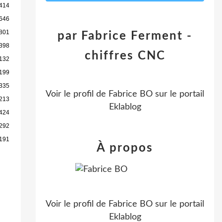
 414
 646
801
par Fabrice Ferment -
398
chiffres CNC
132
199
 335
Voir le profil de
Fabrice BO
sur le portail
213
Eklablog
424
292
191
À propos
Voir le profil de
Fabrice BO
sur le portail
Eklablog