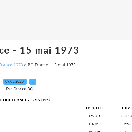
ce - 15 mai 1973
France 1973
>
BO France - 15 mai 1973
09.03.2020
…
Par Fabrice BO
FFICE FRANCE - 15 MAI 1973
ENTREES
CUM
125 983
3 235
116 761
658 
104 878
782 