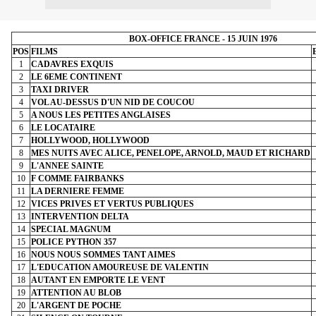
BOX-OFFICE FRANCE - 15 JUIN 1976
POS
FILMS
1
CADAVRES EXQUIS
2
LE 6EME CONTINENT
3
TAXI DRIVER
4
VOL AU-DESSUS D'UN NID DE COUCOU
5
A NOUS LES PETITES ANGLAISES
6
LE LOCATAIRE
7
HOLLYWOOD, HOLLYWOOD
8
MES NUITS AVEC ALICE, PENELOPE, ARNOLD, MAUD ET RICHARD
9
L'ANNEE SAINTE
10
F COMME FAIRBANKS
11
LA DERNIERE FEMME
12
VICES PRIVES ET VERTUS PUBLIQUES
13
INTERVENTION DELTA
14
SPECIAL MAGNUM
15
POLICE PYTHON 357
16
NOUS NOUS SOMMES TANT AIMES
17
L'EDUCATION AMOUREUSE DE VALENTIN
18
AUTANT EN EMPORTE LE VENT
19
ATTENTION AU BLOB
20
L'ARGENT DE POCHE