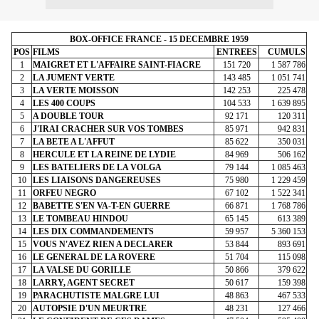
BOX-OFFICE FRANCE - 15 DECEMBRE 1959
POS
FILMS
ENTREES
CUMULS
1
MAIGRET ET L'AFFAIRE SAINT-FIACRE
151 720
1 587 786
2
LA JUMENT VERTE
143 485
1 051 741
3
LA VERTE MOISSON
142 253
225 478
4
LES 400 COUPS
104 533
1 639 895
5
A DOUBLE TOUR
92 171
120 311
6
J'IRAI CRACHER SUR VOS TOMBES
85 971
942 831
7
LA BETE A L'AFFUT
85 622
350 031
8
HERCULE ET LA REINE DE LYDIE
84 969
506 162
9
LES BATELIERS DE LA VOLGA
79 144
1 085 463
10
LES LIAISONS DANGEREUSES
75 980
1 229 459
11
ORFEU NEGRO
67 102
1 522 341
12
BABETTE S'EN VA-T-EN GUERRE
66 871
1 768 786
13
LE TOMBEAU HINDOU
65 145
613 389
14
LES DIX COMMANDEMENTS
59 957
5 360 153
15
VOUS N'AVEZ RIEN A DECLARER
53 844
893 691
16
LE GENERAL DE LA ROVERE
51 704
115 098
17
LA VALSE DU GORILLE
50 866
379 622
18
LARRY, AGENT SECRET
50 617
159 398
19
PARACHUTISTE MALGRE LUI
48 863
467 533
20
AUTOPSIE D'UN MEURTRE
48 231
127 466