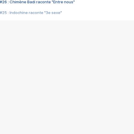
#26 : Chimène Badi raconte "Entre nous"
#25 : Indochine raconte "3e sexe"
#24 : Zaho raconte "C'est chelou"
#23 : Patrick Bruel raconte "Au café des délices"
#22 : Kyo raconte "Le chemin"
#21 : Nolwenn Leroy raconte "Cassé"
#20 : Patrick Hernandez raconte "Born to be alive"
#19 : Lorie raconte "Près de moi"
#18 : Michael Jones raconte "A nos actes manqués" (avec Jean-Jacque
#17 : Khaled raconte "Aïcha"
#16 : Corneille raconte "Parce qu'on vient de loin"
#15 : Indochine raconte "L'aventurier"
14 : Lorie raconte "Sur un air latino"