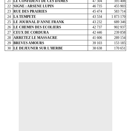
21
LE CONFIDENT DE CES DAMES
47 504
595 408
22
SIGNE : ARSENE LUPIN
46 735
455 903
23
RUE DES PRAIRIES
45 474
583 714
24
LA TEMPETE
43 534
1 873 170
25
LE JOURNAL D'ANNE FRANK
43 232
689 346
26
LE CHEMIN DES ECOLIERS
42 737
902 937
27
CEUX DE CORDURA
42 446
239 858
28
ARRETEZ LE MASSACRE
41 606
289 154
29
BREVES AMOURS
39 103
153 185
30
LE DEJEUNER SUR L'HERBE
38 638
170 651