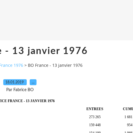
 - 13 janvier 1976
France 1976
>
BO France - 13 janvier 1976
18.01.2019
…
Par Fabrice BO
ICE FRANCE - 13 JANVIER 1976
ENTREES
CUM
273 265
1 681
159 448
954
154 100
1 066