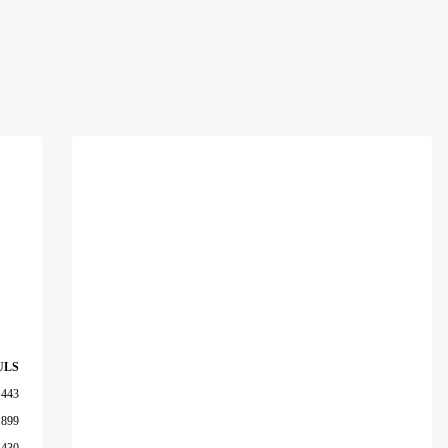
ULS
 443
 899
 430