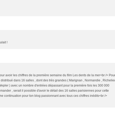
lait !
ur avoir les chiffres de la première semaine du film Les dents de la mer<br /> Pou
tait distribué dans 16 salles , dont des très grandes ( Marignan , Normandie , Richelie
, Wepler ) avec un nombre d'entrées dépassant pour la première fois les 300 000
emander , serait il possible d'avoir le détail des 16 salles parisiennes pour cette
e continuation pour ton blog passionnant avec tous ces chiffres inédits<br />