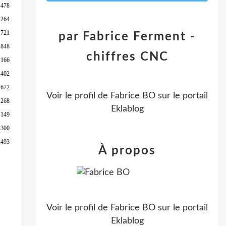
 478
 264
 721
par Fabrice Ferment -
 848
chiffres CNC
 166
 402
 672
Voir le profil de
Fabrice BO
sur le portail
 268
Eklablog
 149
 300
 493
À propos
Voir le profil de
Fabrice BO
sur le portail
Eklablog