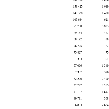
153 425
1 619
146 328
1 430
105 634
621
91 758
5 983
89 164
427
88 192
88
76 725
772
75 827
75
61 383
61
57 066
1 349
52 367
326
52 226
2 490
42 772
2 165
41 197
1 647
39 711
308
36 803
2 624