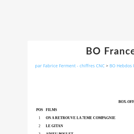
BO France
par Fabrice Ferment - chiffres CNC
>
BO Hebdos 
BOX-OFF
POS
FILMS
1
ON A RETROUVE LA 7EME COMPAGNIE
2
LE GITAN
3
ADIEU POULET