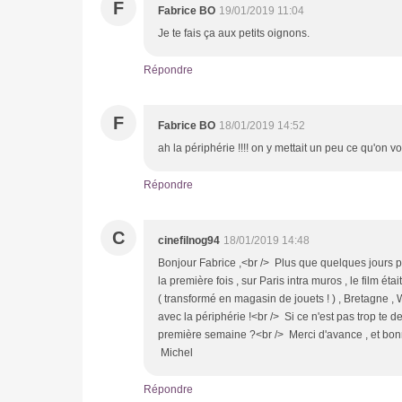
F
Fabrice BO
19/01/2019 11:04
Je te fais ça aux petits oignons.
Répondre
F
Fabrice BO
18/01/2019 14:52
ah la périphérie !!!! on y mettait un peu ce qu'on vou
Répondre
C
cinefilnog94
18/01/2019 14:48
Bonjour Fabrice ,<br /> Plus que quelques jours po
la première fois , sur Paris intra muros , le film é
( transformé en magasin de jouets ! ) , Bretagne 
avec la périphérie !<br /> Si ce n'est pas trop te d
première semaine ?<br /> Merci d'avance , et bonn
Michel
Répondre