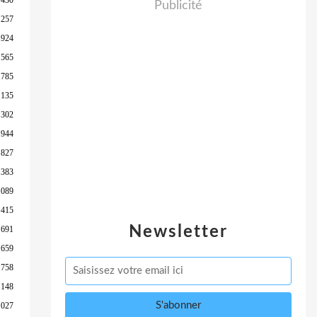
Publicité
 257
 924
 565
 785
 135
 302
 944
 827
 383
 089
 415
Newsletter
 691
 659
 758
 148
 027