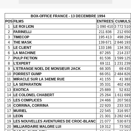
BOX-OFFICE FRANCE - 13 DECEMBRE 1994
POS
FILMS
ENTREES
CUMULS
1
LE ROI LION
1 090 410
3 772 510
2
FARINELLI
211 836
212 650
3
TIMECOP
195 413
498 294
4
THE MASK
139 671
2 846 193
5
LE CLIENT
133 186
134 301
6
LA MACHINE
87 265
214 237
7
PULP FICTION
81 536
1 599 125
8
L'EXPERT
69 111
1 231 239
9
L'ETRANGE NOEL DE MONSIEUR JACK
66 305
69 435
10
FORREST GUMP
66 051
2 484 826
11
MIRACLE SUR LA 34EME RUE
41 155
41 383
12
LA SEPARATION
35 331
402 436
13
EXOTICA
25 889
52 832
14
LE COLONEL CHABERT
25 264
1 611 699
15
LES COMPLICES
24 466
207 563
16
CORRINA, CORRINA
22 920
233 323
17
MURIEL
22 545
316 957
18
LEON
21 301
3 282 043
19
LES NOUVELLES AVENTURES DE CROC-BLANC
21 077
530 873
20
MILLIARDAIRE MALGRE LUI
19 312
73 502