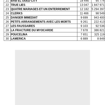
21
BAB EL OUED CITY
18 446
95 774
22
TRUE LIES
13 047
1 847 971
23
QUATRE MARIAGES ET UN ENTERREMENT
12 182
5 294 397
24
CLERKS
11 466
98 549
25
DANGER IMMEDIAT
9 699
943 400
26
PETITS ARRANGEMENTS AVEC LES MORTS
9 261
222 413
27
LES FAUSSAIRES
9 103
92 536
28
LA FRACTURE DU MYOCARDE
7 678
386 821
29
POUCELINA
7 651
325 119
30
LAMERICA
6 889
8 849