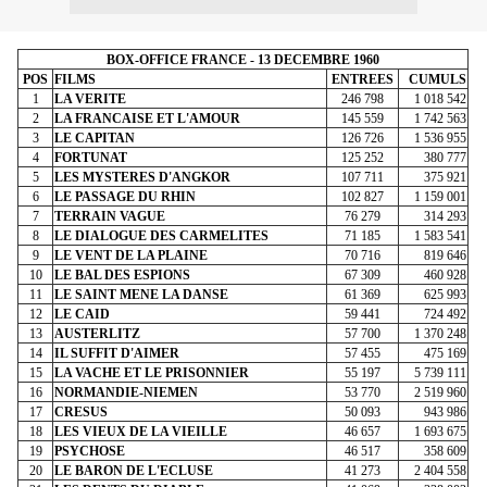
BOX-OFFICE FRANCE - 13 DECEMBRE 1960
POS
FILMS
ENTREES
CUMULS
1
LA VERITE
246 798
1 018 542
2
LA FRANCAISE ET L'AMOUR
145 559
1 742 563
3
LE CAPITAN
126 726
1 536 955
4
FORTUNAT
125 252
380 777
5
LES MYSTERES D'ANGKOR
107 711
375 921
6
LE PASSAGE DU RHIN
102 827
1 159 001
7
TERRAIN VAGUE
76 279
314 293
8
LE DIALOGUE DES CARMELITES
71 185
1 583 541
9
LE VENT DE LA PLAINE
70 716
819 646
10
LE BAL DES ESPIONS
67 309
460 928
11
LE SAINT MENE LA DANSE
61 369
625 993
12
LE CAID
59 441
724 492
13
AUSTERLITZ
57 700
1 370 248
14
IL SUFFIT D'AIMER
57 455
475 169
15
LA VACHE ET LE PRISONNIER
55 197
5 739 111
16
NORMANDIE-NIEMEN
53 770
2 519 960
17
CRESUS
50 093
943 986
18
LES VIEUX DE LA VIEILLE
46 657
1 693 675
19
PSYCHOSE
46 517
358 609
20
LE BARON DE L'ECLUSE
41 273
2 404 558