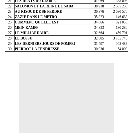
21
LES DENTS DU DIABLE
41 069
338 003
22
SALOMON ET LA REINE DE SABA
38 938
2 655 230
23
AU RISQUE DE SE PERDRE
36 376
2 680 575
24
ZAZIE DANS LE METRO
35 823
146 688
25
COMMENT QU'ELLE EST
34 866
821 035
26
MEIN KAMPF
34 823
130 289
27
LE MILLIARDAIRE
32 664
459 701
28
LE BOSSU
32 605
3 785 748
29
LES DERNIERS JOURS DE POMPEI
31 497
958 487
30
PIERROT LA TENDRESSE
30 936
54 009