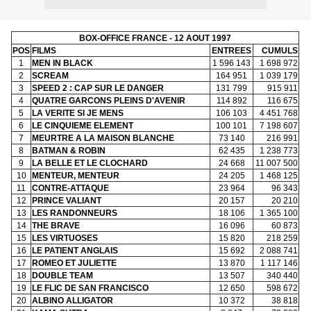
BOX-OFFICE FRANCE - 12 AOUT 1997
POS
FILMS
ENTREES
CUMULS
1
MEN IN BLACK
1 596 143
1 698 972
2
SCREAM
164 951
1 039 179
3
SPEED 2 : CAP SUR LE DANGER
131 799
915 911
4
QUATRE GARCONS PLEINS D'AVENIR
114 892
116 675
5
LA VERITE SI JE MENS
106 103
4 451 768
6
LE CINQUIEME ELEMENT
100 101
7 198 607
7
MEURTRE A LA MAISON BLANCHE
73 140
216 991
8
BATMAN & ROBIN
62 435
1 238 773
9
LA BELLE ET LE CLOCHARD
24 668
11 007 500
10
MENTEUR, MENTEUR
24 205
1 468 125
11
CONTRE-ATTAQUE
23 964
96 343
12
PRINCE VALIANT
20 157
20 210
13
LES RANDONNEURS
18 106
1 365 100
14
THE BRAVE
16 096
60 873
15
LES VIRTUOSES
15 820
218 259
16
LE PATIENT ANGLAIS
15 692
2 088 741
17
ROMEO ET JULIETTE
13 870
1 117 146
18
DOUBLE TEAM
13 507
340 440
19
LE FLIC DE SAN FRANCISCO
12 650
598 672
20
ALBINO ALLIGATOR
10 372
38 818