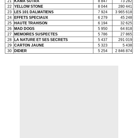
21
KAMA SUTRA
8 847
73 282
22
YELLOW STONE
8 044
280 441
23
LES 101 DALMATIENS
7 924
3 965 618
24
EFFETS SPECIAUX
6 279
45 248
25
HAUTE TRAHISON
6 194
32 625
26
MAD DOGS
5 950
64 818
27
MEMOIRES SUSPECTES
5 786
27 865
28
LA NATURE ET SES SECRETS
5 437
291 019
29
CARTON JAUNE
5 323
5 438
30
DIDIER
5 254
2 846 874