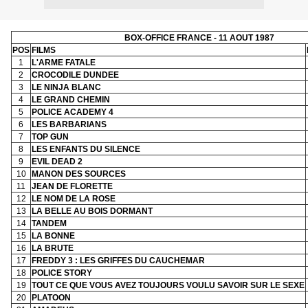
BOX-OFFICE FRANCE - 11 AOUT 1987
POS
FILMS
1
L'ARME FATALE
2
CROCODILE DUNDEE
3
LE NINJA BLANC
4
LE GRAND CHEMIN
5
POLICE ACADEMY 4
6
LES BARBARIANS
7
TOP GUN
8
LES ENFANTS DU SILENCE
9
EVIL DEAD 2
10
MANON DES SOURCES
11
JEAN DE FLORETTE
12
LE NOM DE LA ROSE
13
LA BELLE AU BOIS DORMANT
14
TANDEM
15
LA BONNE
16
LA BRUTE
17
FREDDY 3 : LES GRIFFES DU CAUCHEMAR
18
POLICE STORY
19
TOUT CE QUE VOUS AVEZ TOUJOURS VOULU SAVOIR SUR LE SEXE
20
PLATOON