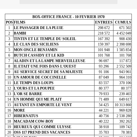
BOX-OFFICE FRANCE - 10 FEVRIER 1970
POS
FILMS
ENTREES
CUMULS
1
LE PASSAGER DE LA PLUIE
298 672
671 502
2
BAMBI
218 572
4 452 049
3
TINTIN ET LE TEMPLE DU SOLEIL
167 392
908 430
4
LE CLAN DES SICILIENS
159 397
2 398 698
5
MON ONCLE BENJAMIN
101 948
1 585 854
6
BUTCH CASSIDY ET LE KID
101 768
101 768
7
ALADIN ET LA LAMPE MERVEILLEUSE
96 697
117 872
8
IL ETAIT UNE FOIS DANS L'OUEST
93 296
2 552 509
9
AU SERVICE SECRET DE SA MAJESTE
91 106
943 961
10
UN AMOUR DE COCCINELLE
87 049
964 310
11
LE TEMPS DES LOUPS
83 557
370 106
12
L'OURS ET LA POUPEE
80 377
80 377
13
L'OR SE BARRE
79 933
239 465
14
UN HOMME QUI ME PLAIT
71 489
649 617
15
AUTANT EN EMPORTE LE VENT
54 425
10 313 860
16
MORE
44 221
969 828
17
HIBERNATUS
40 756
2 538 280
18
MACADAM COW-BOY
40 222
392 262
19
HEUREUX QUI COMME ULYSSE
38 918
109 742
20
OSS 117 PREND DES VACANCES
35 703
78 381