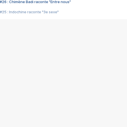
#26 : Chimène Badi raconte "Entre nous"
#25 : Indochine raconte "3e sexe"
#24 : Zaho raconte "C'est chelou"
#23 : Patrick Bruel raconte "Au café des délices"
#22 : Kyo raconte "Le chemin"
#21 : Nolwenn Leroy raconte "Cassé"
#20 : Patrick Hernandez raconte "Born to be alive"
#19 : Lorie raconte "Près de moi"
#18 : Michael Jones raconte "A nos actes manqués" (avec Jean-Jacque
#17 : Khaled raconte "Aïcha"
#16 : Corneille raconte "Parce qu'on vient de loin"
#15 : Indochine raconte "L'aventurier"
14 : Lorie raconte "Sur un air latino"