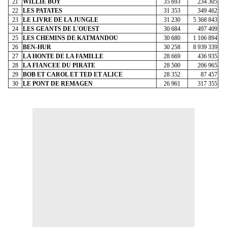
21
WILLIE BOY
35 693
234 305
22
LES PATATES
31 353
349 462
23
LE LIVRE DE LA JUNGLE
31 230
5 368 843
24
LES GEANTS DE L'OUEST
30 684
497 409
25
LES CHEMINS DE KATMANDOU
30 680
1 106 894
26
BEN-HUR
30 258
8 939 339
27
LA HONTE DE LA FAMILLE
28 669
436 935
28
LA FIANCEE DU PIRATE
28 500
206 965
29
BOB ET CAROL ET TED ET ALICE
28 352
87 457
30
LE PONT DE REMAGEN
26 961
317 355