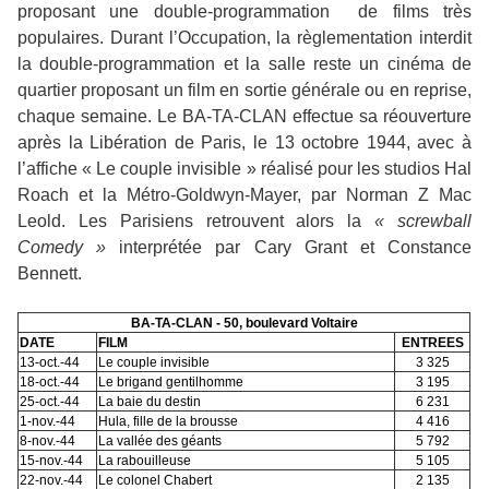
proposant une double-programmation
de films très
populaires. Durant l’Occupation, la règlementation interdit
la double-programmation et la salle reste un cinéma de
quartier proposant un film en sortie générale ou en reprise,
chaque semaine. Le BA-TA-CLAN effectue sa réouverture
après la Libération de Paris, le 13 octobre 1944, avec à
l’affiche « Le couple invisible » réalisé pour les studios Hal
Roach et la Métro-Goldwyn-Mayer, par Norman Z Mac
Leold. Les Parisiens retrouvent alors la
« screwball
Comedy »
interprétée par Cary Grant et Constance
Bennett.
BA-TA-CLAN - 50, boulevard Voltaire
DATE
FILM
ENTREES
13-oct.-44
Le couple invisible
3 325
18-oct.-44
Le brigand gentilhomme
3 195
25-oct.-44
La baie du destin
6 231
1-nov.-44
Hula, fille de la brousse
4 416
8-nov.-44
La vallée des géants
5 792
15-nov.-44
La rabouilleuse
5 105
22-nov.-44
Le colonel Chabert
2 135