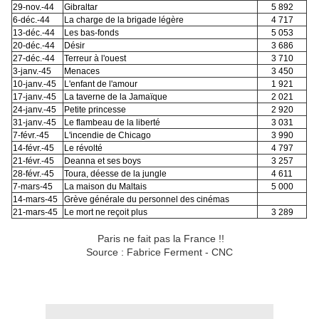
29-nov.-44
Gibraltar
5 892
6-déc.-44
La charge de la brigade légère
4 717
13-déc.-44
Les bas-fonds
5 053
20-déc.-44
Désir
3 686
27-déc.-44
Terreur à l'ouest
3 710
3-janv.-45
Menaces
3 450
10-janv.-45
L'enfant de l'amour
1 921
17-janv.-45
La taverne de la Jamaïque
2 021
24-janv.-45
Petite princesse
2 920
31-janv.-45
Le flambeau de la liberté
3 031
7-févr.-45
L'incendie de Chicago
3 990
14-févr.-45
Le révolté
4 797
21-févr.-45
Deanna et ses boys
3 257
28-févr.-45
Toura, déesse de la jungle
4 611
7-mars-45
La maison du Maltais
5 000
14-mars-45
Grève générale du personnel des cinémas
21-mars-45
Le mort ne reçoit plus
3 289
Paris ne fait pas la France !!
Source : Fabrice Ferment - CNC