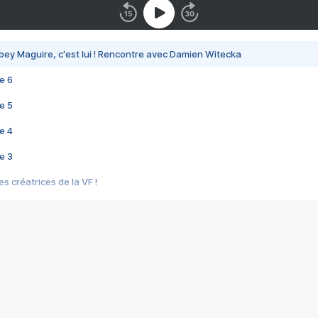
bey Maguire, c'est lui ! Rencontre avec Damien Witecka
e 6
e 5
e 4
e 3
s créatrices de la VF !
e 2
e 1
e Mektoub My Love arrive enfin ! Rencontre avec Shaïn Boumedine et Sal
i : après Toni en famille
elle réalise le bouleversant Dites lui que je l'aime