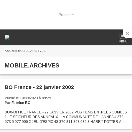
Publicité
MENU
Accueil
» MOBILE.ARCHIVES
MOBILE.ARCHIVES
BO France - 22 janvier 2002
Publié le 10/09/2023 à 09:29
Par
Fabrice BO
BOX-OFFICE FRANCE - 22 JANVIER 2002 POS FILMS ENTREES CUMULS
1 LE SEIGNEUR DES ANNEAUX : LA COMMUNAUTE DE L'ANNEAU 372
573 5 977 900 2 JEU D'ESPIONS 370 811 897 636 3 HARRY POTTER A
L'ECOLE DES SORCIERS 276 573 8 430 837 4 BANDITS 267 023 270 475
5 LE...